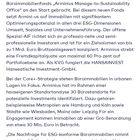
Büroimmobilienfonds „Arminius Manage-to-Sustainability
Office“ an den Start gebracht. Bei diesem neuen Fonds
setzt Armini-us auf Immobilien mit signifikantem
Optimierungspotenzial in allen drei ESG-Dimensionen
Umwelt, Soziales und Unternehmensführung. Der offene
Spezial-AIF richtet sich an professio-nelle und semi-
professionelle Investoren und ist für ein Zielvolumen von bis
zu 1 Mrd. Euro Bruttoanlagewert konzipiert. Arminius strebt
eine Fremdkapitalquote von maximal 60 Pro-zent auf
Portfolioebene an. Als KVG fungiert die HANSAINVEST
Hanseatische Investment-GmbH.
Bei der Core+-Strategie stehen Büroimmobilien in urbanen
Lagen im Fokus. Arminius hat im Rahmen einer
hauseigenen Standortanalyse 30 Bürostandorte für
potenzielle Investments identifiziert. Dazu gehören
beispielweise Metropolen wie Hamburg und Köln sowie
Städte wie Wiesbaden, Mainz oder Leipzig Für ein
Engagement kommen Immobilen ab einer Grö-ßenordnung
von etwa 30 Mio. Euro in Betracht.
„Die Nachfrage für ESG-konforme Büroimmobilien nimmt