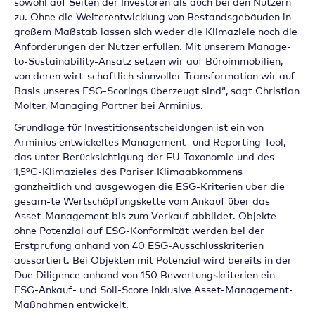
sowohl auf Seiten der Investoren als auch bei den Nutzern
zu. Ohne die Weiterentwicklung von Bestandsgebäuden in
großem Maßstab lassen sich weder die Klimaziele noch die
Anforderungen der Nutzer erfüllen. Mit unserem Manage-
to-Sustainability-Ansatz setzen wir auf Büroimmobilien,
von deren wirt-schaftlich sinnvoller Transformation wir auf
Basis unseres ESG-Scorings überzeugt sind“, sagt Christian
Molter, Managing Partner bei Arminius.
Grundlage für Investitionsentscheidungen ist ein von
Arminius entwickeltes Management- und Reporting-Tool,
das unter Berücksichtigung der EU-Taxonomie und des
1,5°C-Klimazieles des Pariser Klimaabkommens
ganzheitlich und ausgewogen die ESG-Kriterien über die
gesam-te Wertschöpfungskette vom Ankauf über das
Asset-Management bis zum Verkauf abbildet. Objekte
ohne Potenzial auf ESG-Konformität werden bei der
Erstprüfung anhand von 40 ESG-Ausschlusskriterien
aussortiert. Bei Objekten mit Potenzial wird bereits in der
Due Diligence anhand von 150 Bewertungskriterien ein
ESG-Ankauf- und Soll-Score inklusive Asset-Management-
Maßnahmen entwickelt.